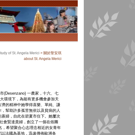
y of St. Angela Merici
>
關於聖安琪
about St. Angela Merici
農市(Desenzano) 一農家，十六、七
主的大環境下，為能有更多機會參加天
方濟的精神中她學得喜樂、單純、謙
作，幫助許多孤苦無依以及貧病的人
喪夫的寡婦，自此在碧夏市住下。她屢次
合社會賢達貴婦，創立了一個在俗團
此團體命名，希望聚合心志理念相近的女青年
紀以法國為基地，迅速傳佈歐洲各