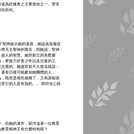
工作逐漸成為此修會之主要使命之一。聖安
源自於此。
了聖神啟示她的道路，她認為當服從
分辨天主聖神的聲音，耶穌說，聖神
、超人的智慧。她所創立的吳甦樂
地，更致力於青少年以及兒童的工
是忠實的。她逝世前不久曾這樣說：
，還有日後可能參加她團體的人，
為，既然是祂先栽種了，又有誰能拔
意它的人是有福的。」 那些全心投
作，但她的遺作，卻洋溢著一位教育
的教育精神又有什麼特色呢？