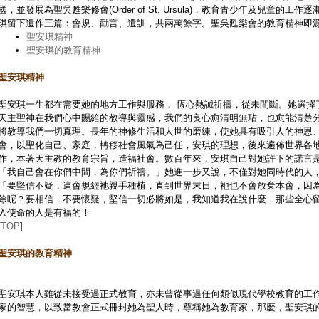
國，並發展為聖吳甦樂修會(Order of St. Ursula)，教育青少年及兒童的
琪留下遺作三篇：會規、勸言、遺訓，共兩萬餘字。聖吳甦樂會的教育精神即
聖安琪精神
聖安琪的教育精神
聖安琪精神
聖安琪一生都在需要她的地方工作與服務， 恆心熱誠祈禱，從未間斷。她選擇
天主聖神在我們心中賜給的教導與靈感，我們的良心愈清明無玷，也愈能清楚
將教導我們一切真理。長年的神修生活和人世的磨練，使她具有吸引人的神恩
會，以聖化自己、家庭，轉移社會風氣為己任，安琪的理想，後來遍佈世界各
作，本著天主教的教育宗旨，造福社會。數百年來，安琪自己對她許下的諾言
「我自己會在你們中間，為你們祈禱。」她進一步又說，不僅對她同時代的人
「要堅信不疑，這會規經祂親手種植，直到世界末日，祂也不會放棄本會，因
除呢？要相信，不要懷疑，堅信一切必將如是，我知道我在說什麼，那些全心留
入使命的人是有福的！
[
TOP
]
聖安琪的教育精神
聖安琪本人雖從未接受過正式教育，亦未曾從事過任何類似現代學校教育的工
家的智慧，以致當教會正式冊封她為聖人時，尊稱她為教育家，那麼，聖安琪