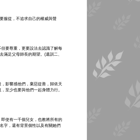
)要服從，不追求自己的權威與聲
不但要尊重，更要設法去認識了解每
去滿足父母師長的期望。(遺訓二、
般，影響感他們，棄惡從善，歸依天
鏡，至少也要與他們一起身體力行。
，即使有一千個兒女，也教將所有的
是名字，還有背景個性以及有關她們