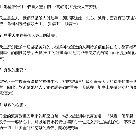
1. 她堅信任何『牧養人靈』的工作(教育)都是受天主委托：
天主是主人，我們只是僕人與助手，所以要謙虛、忠心、誠實，面對真理(天主
望，遇到困難時信賴天主。 (勸言序，勸言一)
2. 尊重天主在每個人身上的計畫：
天主所創造的一切都是美好的，祂賦與祂創造的人獨特的價值與使命，教育者
個學生的個性背景，天賦(天主的計畫)幫助他完成最美好的自我，而不是強迫他
六)
3. 身教的重要：
聖安琪一生度著有深度的神修生活，她的聖德言行吸引著旁人，如春風化雨一
主，因此，對追隨她的人，她強調身教的重要，母親在一切事上要做兒女的借
(勸言六)
4. 母親的心腸：
母愛的流露對聖安琪來的那麼自然，特別在遺訓中表露無遺，『試看一個母親
孩子一一容納心中』所以她要求我們也得將每一位兒女(學生)銘刻於心，不只
的一切，且要盡到如慈母的責任、關心與照顧。