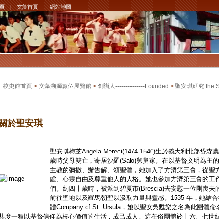
頁
|
文藻首頁
|
網站地圖
校史館首頁
>
文藻溯源數位展覽館
>
創辦人---------------Founded
>
聖安琪研究 the Stud
關於聖安琪
聖安琪梅芝Angela Mereci(1474-1540)生於義大利北部岱森
歲時父母雙亡，寄居沙羅(Salo)舅舅家。在以基督文明為
主教的彌撒、辦告解、領聖體，她加入了方濟第三會，從聖
虛、心靈自由及尊重他人的人格。她也參加方濟第三會的工
們。約四十歲時，被派到碧夏市(Brescia)去安慰一位剛
前往聖地以及羅馬朝聖以汲取力量與靈感。1535 年，她結
體Company of St. Ursula，她以聖女吳甦樂之名為
共度一種以基督信仰為核心價值的生活，成己成人。這在俗團體於十六、七世