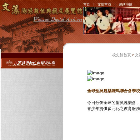
首頁
|
文藻首頁
|
網站地圖
校史館首頁
>
文
全球聖吳甦樂羅馬聯合會學校
今日分佈全球的聖吳甦樂會，
青少年提供多元化之教育服務