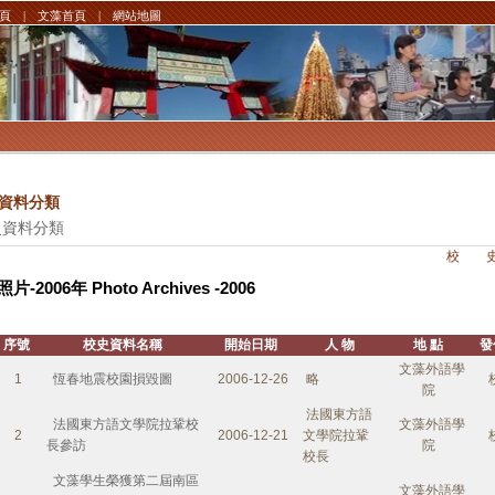
頁
|
文藻首頁
|
網站地圖
資料分類
史資料分類
校 史 > 
照片-2006年 Photo Archives -2006
序號
校史資料名稱
開始日期
人 物
地 點
發
文藻外語學
1
恆春地震校園損毀圖
2006-12-26
略
院
法國東方語
法國東方語文學院拉鞏校
文藻外語學
2
2006-12-21
文學院拉鞏
長參訪
院
校長
文藻學生榮獲第二屆南區
文藻外語學