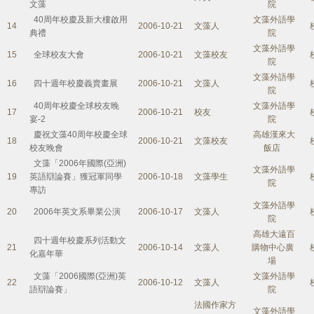
文藻
院
40周年校慶及新大樓啟用
文藻外語學
14
2006-10-21
文藻人
典禮
院
文藻外語學
15
全球校友大會
2006-10-21
文藻校友
院
文藻外語學
16
四十週年校慶義賣畫展
2006-10-21
文藻人
院
40周年校慶全球校友晚
文藻外語學
17
2006-10-21
校友
宴-2
院
慶祝文藻40周年校慶全球
高雄漢來大
18
2006-10-21
文藻校友
校友晚會
飯店
文藻「2006年國際(亞洲)
文藻外語學
19
英語辯論賽」獲冠軍同學
2006-10-18
文藻學生
院
專訪
文藻外語學
20
2006年英文系畢業公演
2006-10-17
文藻人
院
高雄大遠百
四十週年校慶系列活動文
21
2006-10-14
文藻人
購物中心廣
化嘉年華
場
文藻「2006國際(亞洲)英
文藻外語學
22
2006-10-12
文藻人
語辯論賽」
院
法國作家方
文藻外語學