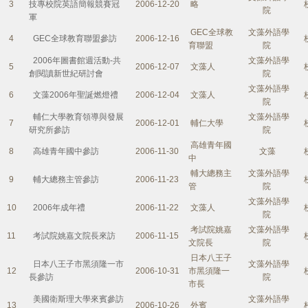
3
技專校院英語簡報競賽冠
2006-12-20
略
院
軍
GEC全球教
文藻外語學
4
GEC全球教育聯盟參訪
2006-12-16
育聯盟
院
2006年圖書館週活動-共
文藻外語學
5
2006-12-07
文藻人
創閱讀新世紀研討會
院
文藻外語學
6
文藻2006年聖誕燃燈禮
2006-12-04
文藻人
院
輔仁大學教育領導與發展
文藻外語學
7
2006-12-01
輔仁大學
研究所參訪
院
高雄青年國
8
高雄青年國中參訪
2006-11-30
文藻
中
輔大總務主
文藻外語學
9
輔大總務主管參訪
2006-11-23
管
院
文藻外語學
10
2006年成年禮
2006-11-22
文藻人
院
考試院姚嘉
文藻外語學
11
考試院姚嘉文院長來訪
2006-11-15
文院長
院
日本八王子
日本八王子市黑須隆一市
文藻外語學
12
2006-10-31
市黑須隆一
長參訪
院
市長
美國衛斯理大學來賓參訪
文藻外語學
13
2006-10-26
外賓