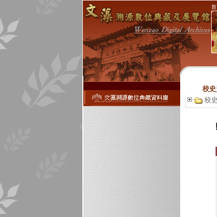
首
校史
校