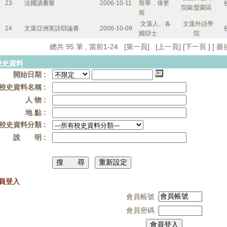
23
法國讀書樂
2006-10-11
斯華．偉更
院歐盟園區
斯
文藻人、各
文藻外語學
24
文藻亞洲英語辯論賽
2006-10-09
國辯士
院
總共 95 筆 , 當前1-24 [
第一頁
] [
上一頁
] [
下一頁
] [
最
校史資料
開始日期 :
校史資料名稱 :
人 物 :
地 點 :
校史資料分類 :
說 明 :
員登入
會員帳號 :
會員密碼 :