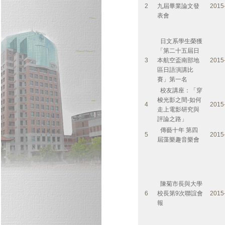
2
九屆畢業論文發
2015
表會
日文系學生榮獲
「第二十五屆日
3
本航空盃南部地
2015
區日語演講比
賽」第一名
校友講座：「穿
梭光影之間-如何
4
2015
走上電影研究與
評論之路」
傳藝十年 第四
5
2015
屆藻樂趣音樂會
陳菊市長與大學
6
校長第9次聯誼會
2015
報