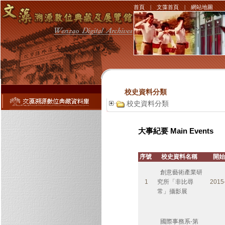
首頁
|
文藻首頁
|
網站地圖
校史資料分類
校史資料分類
大事紀要 Main Events
序號
校史資料名稱
開
創意藝術產業研
1
究所「非比尋
2015
常」攝影展
國際事務系-第