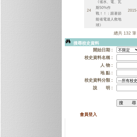
《省水、電、瓦
斯50%作
24
2015
戰！！：跟著節
能省電達人救地
球》
總共 132 筆
搜尋校史資料
開始日期 :
校史資料名稱 :
人 物 :
地 點 :
校史資料分類 :
說 明 :
會員登入