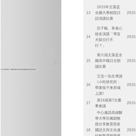
2015年文藻盃
13
全國大專校院日
2015
語演講比賽
呂千毓、辜進心
校友演講「導盲
14
2015
犬留日行不
行？」
第六屆文藻盃全
15
國高中職日文朗
2015
讀比賽
王浩一先生導讀
《小吃研究所：
16
2015
帶著筷子來府城
上課》
第16屆第7次董
17
2015
事會議
中心邀請高雄醫
學大學呂佩穎教
授分享教育部多
18
國語文與文化連
2015
結創新課程發展