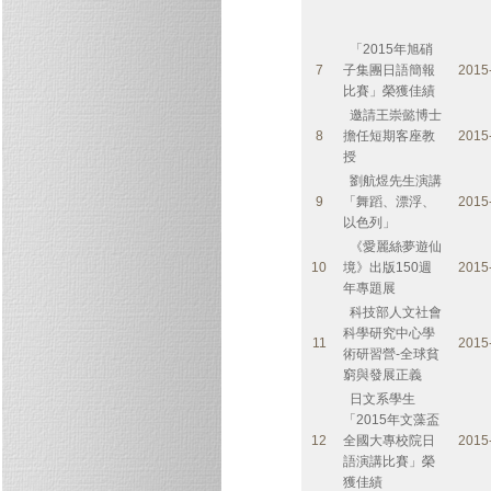
「2015年旭硝
7
子集團日語簡報
2015
比賽」榮獲佳績
邀請王崇懿博士
8
擔任短期客座教
2015
授
劉航煜先生演講
9
「舞蹈、漂浮、
2015
以色列」
《愛麗絲夢遊仙
10
境》出版150週
2015
年專題展
科技部人文社會
科學研究中心學
11
2015
術研習營-全球貧
窮與發展正義
日文系學生
「2015年文藻盃
12
全國大專校院日
2015
語演講比賽」榮
獲佳績