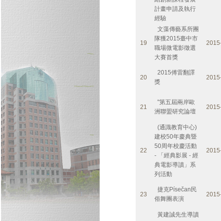
計畫申請及執行
經驗
文藻傳藝系所團
隊獲2015臺中市
19
2015
職場微電影徵選
大賽首獎
2015傅雷翻譯
20
2015
獎
"第五屆兩岸歐
21
2015
洲聯盟研究論壇
(通識教育中心)
建校50年慶典暨
50周年校慶活動
22
2015
- 「經典影展 - 經
典電影導讀」系
列活動
捷克Písečan民
23
2015
俗舞團表演
黃建誠先生導讀