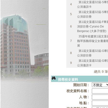
第1屆文藻週32屆-S畢
4
公演邀請卡
第1屆文藻週32屆-S畢
5
公演節目冊
第1屆文藻週32屆-F畢
6
演節目冊-Cyrano De
Bergerac (大鼻子情聖)
35週年校慶第1屆文藻
7
魏琴孫魏得璇父女書畫
展
第1屆文藻週32屆-G畢
8
公演節目冊
第1屆文藻週32屆-G畢
9
公演邀請卡
總共 9 筆
搜尋校史資料
開始日期 :
校史資料名稱 :
人 物 :
地 點 :