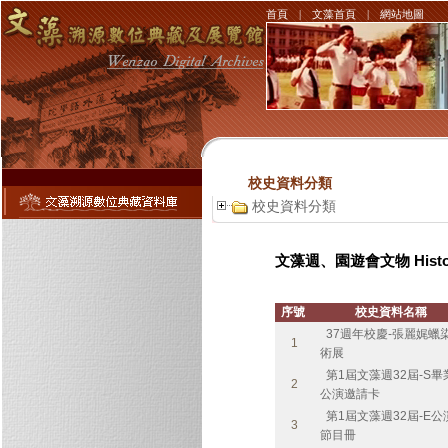
首頁
|
文藻首頁
|
網站地圖
校史資料分類
校史資料分類
文藻週、園遊會文物 Historical
序號
校史資料名稱
37週年校慶-張麗娓蠟
1
術展
第1屆文藻週32屆-S畢
2
公演邀請卡
第1屆文藻週32屆-E公
3
節目冊