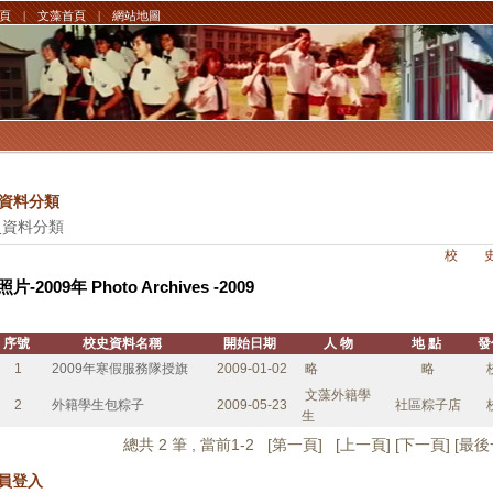
頁
|
文藻首頁
|
網站地圖
資料分類
史資料分類
校 史 > 
照片-2009年 Photo Archives -2009
序號
校史資料名稱
開始日期
人 物
地 點
發
1
2009年寒假服務隊授旗
2009-01-02
略
略
文藻外籍學
2
外籍學生包粽子
2009-05-23
社區粽子店
生
總共 2 筆 , 當前1-2 [
第一頁
] [
上一頁
] [下一頁] [
員登入