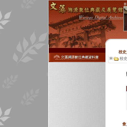
首
校史
校
會