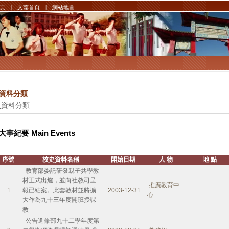
頁
|
文藻首頁
|
網站地圖
資料分類
史資料分類
大事紀要 Main Events
序號
校史資料名稱
開始日期
人 物
地 點
教育部委託研發親子共學教
材正式出爐，並向社教司呈
推廣教育中
1
報已結案。此套教材並將擴
2003-12-31
心
大作為九十三年度開班授課
教
公告進修部九十二學年度第