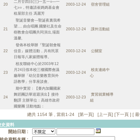
二月廿四日(三)一五一○—一
20
2003-12-24
宿舍管理組
七○○，特邀請崔媽媽基金會
租屋部主任 馮麗芳
聖誕音樂會---聖誕夜裏我希
望..... 由合唱團.國樂社及生命
21
2003-12-24
課外活動組
樹教會合唱團共同演出,場面
溫馨,
發佈本校舉辦『聖誕朝會報
22
佳音』媒體活動，共有民眾
2003-12-24
公關室
日報等八家媒體報導。
校友聯絡中心於2003年12
月24日假本校三樓國際會議
校友連絡中
23
2003-12-24
廳舉辦「幼兒音樂教育與外
心
語教學」分享座談會,
期中實習：【賽內加爾國家
舞蹈團訪華巡迴演出】接待
實習就業輔導
24
2003-12-23
翻譯 主辦單位：高雄市政府
組
國樂團 活動地點：
總共 1154 筆 , 當前1-24 [第一頁] [上一頁] [
下一頁
] [
最
校史資料
開始日期 :
校史資料名稱 :