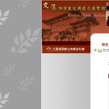
首
校史
校