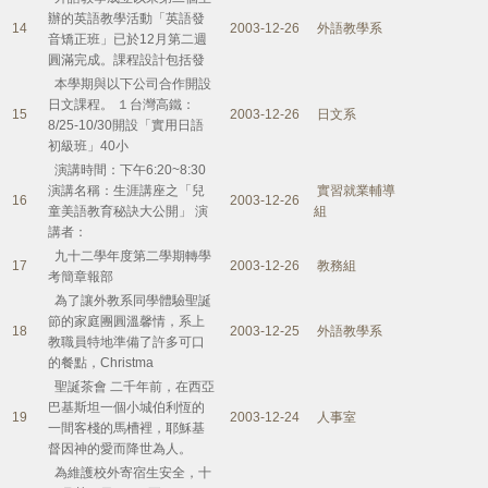
辦的英語教學活動「英語發
14
2003-12-26
外語教學系
音矯正班」已於12月第二週
圓滿完成。課程設計包括發
本學期與以下公司合作開設
日文課程。 １台灣高鐵：
15
2003-12-26
日文系
8/25-10/30開設「實用日語
初級班」40小
演講時間：下午6:20~8:30
演講名稱：生涯講座之「兒
實習就業輔導
16
2003-12-26
童美語教育秘訣大公開」 演
組
講者：
九十二學年度第二學期轉學
17
2003-12-26
教務組
考簡章報部
為了讓外教系同學體驗聖誕
節的家庭團圓溫馨情，系上
18
2003-12-25
外語教學系
教職員特地準備了許多可口
的餐點，Christma
聖誕茶會 二千年前，在西亞
巴基斯坦一個小城伯利恆的
19
2003-12-24
人事室
一間客棧的馬槽裡，耶穌基
督因神的愛而降世為人。
為維護校外寄宿生安全，十