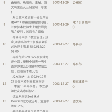
8
由校長、教務長、主秘、謝
2003-12-29
公關室
文琦主任及公關室翁一珍主
任
為因應本校原有十條台灣固
網ADSL線路使用期限到期，
電子計算機中
9
2003-12-29
並保持本校師生上網找尋資
心
訊之便利，將原有之兩條
專科部舉辦『教室管理』講
座,邀請高師大主任秘書鍾蔚
10
2003-12-27
專科部
起教授主講.日期:92/12/29
09:00
專科部於92/12/27在旗津海
岸公園，舉辦全體專一男生
11
2003-12-27
專科部
旗津淨灘及沙灘排球聯誼活
動，並邀請李維元老
校友聯絡中心於92年12月
27日假本校明園教室舉辦
校友連絡中
12
2003-12-27
「畢業10年同學會」,本次參
心
加校友為專科部23E
德文系舉辦Zertifikat
13
Deutsch德文檢定考，通過率
2003-12-27
德文系
達88.2%。
外語教學成立以來第二個主