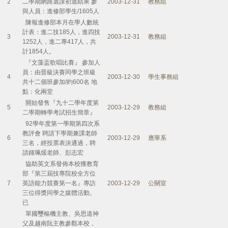
2
二學期網路選課初選結果 參
2003-12-31
教務組
與人員：進修部學生/1605人
陳報進修部本月在學人數統
計表：進二技185人，進四技
3
2003-12-31
教務組
1252人，進二專417人，共
計1854人。
『文藻盃歌唱比賽』 參加人
員：由晉級決賽同學之班級
4
2003-12-30
學生事務組
共十二個班參加/約600名 地
點：化兩堂
開始發售『九十二學年度第
5
2003-12-29
教務組
二學期轉學考試招生簡章』
92學年度第一學期第四次系
教評會 聘請下學期兼課老師
6
2003-12-29
應華系
三名，經投票表決通過，聘
請鍾珮煖老師、彭志宏
協助英文系發佈本校獲教育
部『第三屆技專院校全方位
7
英語能力競賽第一名』專訪
2003-12-29
公關室
三位得獎同學之媒體活動。
已
單國璽樞機主教、吳思道神
父及越南阮主教參觀本校，