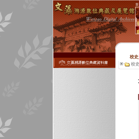
首
校史
校