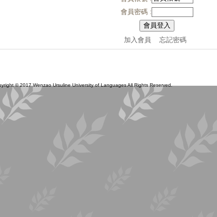
會員密碼 :
加入會員
忘記密碼
 2017 Wenzao Ursuline University of Languages All Rights Reserved.