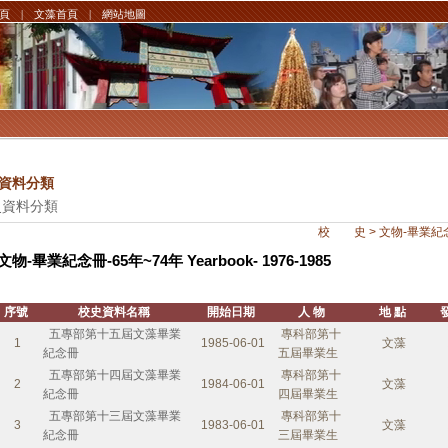
頁
|
文藻首頁
|
網站地圖
資料分類
史資料分類
校 史 > 文物-畢業紀念冊-6
文物-畢業紀念冊-65年~74年 Yearbook- 1976-1985
序號
校史資料名稱
開始日期
人 物
地 點
五專部第十五屆文藻畢業
專科部第十
1
1985-06-01
文藻
紀念冊
五屆畢業生
五專部第十四屆文藻畢業
專科部第十
2
1984-06-01
文藻
紀念冊
四屆畢業生
五專部第十三屆文藻畢業
專科部第十
3
1983-06-01
文藻
紀念冊
三屆畢業生