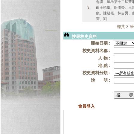
會議，選舉第十二屆董
3
由王曉風、胡僑榮、王
俶、陳發熹、林吉男、
蕾、劉
總共 3 筆
搜尋校史資料
開始日期 :
校史資料名稱 :
人 物 :
地 點 :
校史資料分類 :
說 明 :
會員登入