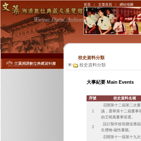
首頁
|
文藻首頁
|
網站地圖
校史資料分類
校史資料分類
大事紀要 Main Events
序號
校史資料名稱
召開第十二屆第二次董
1
議，選舉第十二屆董事
由王曉風董事當選。
設計製作校長贈送應屆
2
生禮物-磁性書籤。
召開第十一屆第十九次