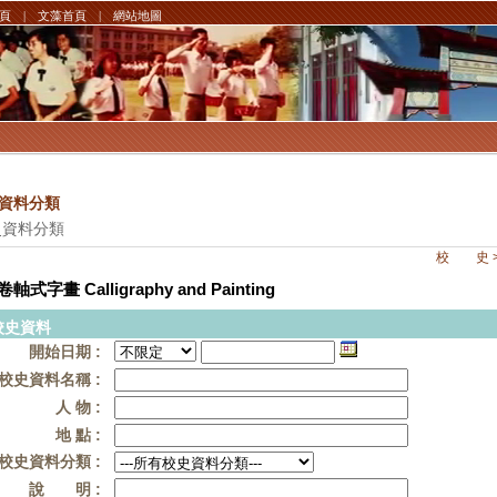
頁
|
文藻首頁
|
網站地圖
資料分類
史資料分類
校 史 > 卷
卷軸式字畫 Calligraphy and Painting
校史資料
開始日期 :
校史資料名稱 :
人 物 :
地 點 :
校史資料分類 :
說 明 :