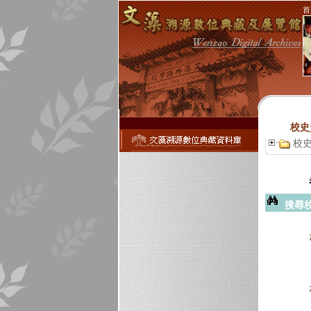
首
校史
校
搜尋