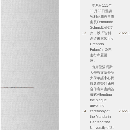
本系於111年
11月23日邀請
智利商務辦事處
處長Fermando
Schmidt蒞臨文
13
藻，以「智利-
2022-1
創造未來(Chile
Creando
Futuro)」為題
進行專題講
座。
出席聖湯瑪斯
大學與文藻外語
大學華語中心揭
牌典禮暨姐妹校
合作意向書續簽
儀式Attending
the plaque
unveiling
14
ceremony of
2022-1
the Mandarin
Center of the
University of St.