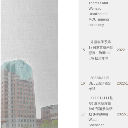
Thomas and
Wenzao
Ursuline and
MOU signing
ceremony
外語教學系第
17屆畢業成果動
15
2022-1
態展－Brilliant
Era 拾柒年華
2022年11月
16
DELE西語檢定
2022-1
考試
111-01 (111整
發) 屏東縣霧臺
神山部落參訪活
17
動 (Pingtung
2022-1
Wutai
Shenshan