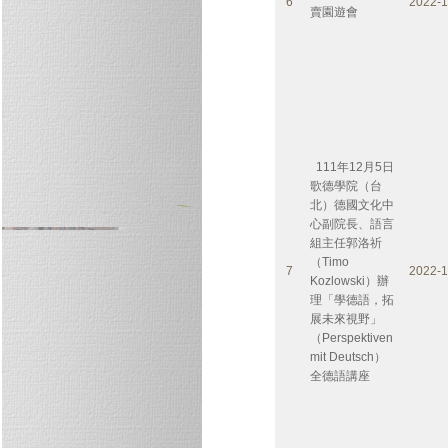
6
2022-1
賣園遊會
111年12月5日
歌德學院（台
北）德國文化中
心副院長、語言
組主任郭洛祈
（Timo
7
2022-1
Kozlowski）辦
理「學德語，拓
展未來視野」
（Perspektiven
mit Deutsch）
全德語講座