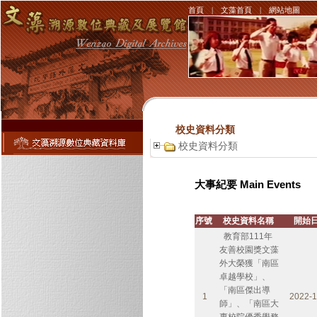
首頁
|
文藻首頁
|
網站地圖
校史資料分類
校史資料分類
大事紀要 Main Events
序號
校史資料名稱
開始
教育部111年
友善校園獎文藻
外大榮獲「南區
卓越學校」、
「南區傑出導
1
2022-1
師」、「南區大