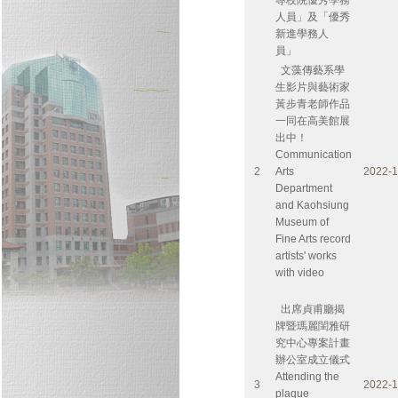
專校院優秀學務
人員」及「優秀
新進學務人
員」
文藻傳藝系學
生影片與藝術家
黃步青老師作品
一同在高美館展
出中！
Communication
2
Arts
2022-1
Department
and Kaohsiung
Museum of
Fine Arts record
artists' works
with video
出席貞甫廳揭
牌暨瑪麗閨雅研
究中心專案計畫
辦公室成立儀式
Attending the
3
2022-1
plaque