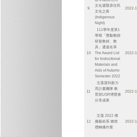
文化週暨原住民
9
2022-1
文化之夜
(Indigenous
Night)
111學年度第1
學期「獎勵教師
研發教材、教
具」通過名單
10
The Award List
2022-1
for Instructional
Materials and
Aids of Autumn
Semester 2022
文藻藻到新力
亮計畫團隊 教
11
2022-1
育部USR博覽會
分享成果
文藻 2022 傳
12
播藝術系 燃燈
2022-1
禮轉播作業