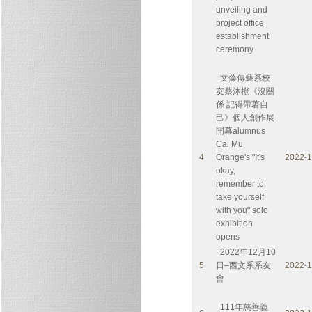
unveiling and
project office
establishment
ceremony
文藻傳藝系校
友蔡沐橙《沒關
係 記得帶著自
己》個人創作展
開幕alumnus
Cai Mu
4
Orange's "It's
2022-1
okay,
remember to
take yourself
with you" solo
exhibition
opens
2022年12月10
5
日–西文系系友
2022-1
會
111年慈善義