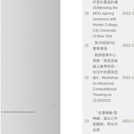
作意向書簽約儀
式Attending the
20
MOU signing
2022-1
ceremony with
Hunter College,
City University
of New York
第18屆第4次
21
2022-1
董事會議
教師發展中心
舉辦「運算思維
融入教學研習─
生活中的運算思
22
維II」Workshop
2022-1
on Advanced
Computational
Thinking on
11/16/2022
「名畫轉藝-藻
吶喊，藻出心中
23
2022-1
創藝吶」學生作
品展