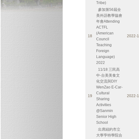
Tribe)
參加第56屆全
美外語教學協會
年會Attending
ACTFL
(American
18
2022-1
Council
Teaching
Foreign
Language)
2022
11/18 三民高
中-台美美食文
化交流與DIY
WenZao E-Car-
Cultural
19
2022-1
Sharing
Activities
@Sanmin
Senior High
School
出席紐約市立
大學亨特學院合