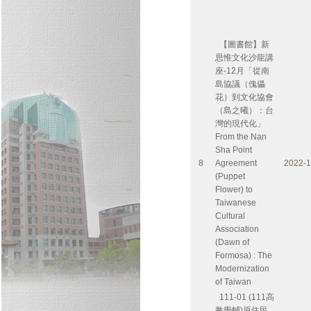
【圖書館】新
思惟文化沙龍講
座-12月「從南
島協議（傀儡
花）到文化協會
（島之曦）：台
灣的現代化」
From the Nan
Sha Point
8
Agreement
2022-1
(Puppet
Flower) to
Taiwanese
Cultural
Association
(Dawn of
Formosa) : The
Modernization
of Taiwan
111-01 (111高
教學輔)原住民