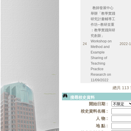
教師發展中心
舉辦「教學實踐
研究計畫輔導工
作坊─教研並重
︰教學實踐與研
究創新」
Workshop on
24
2022-1
Method and
Example
Sharing of
Teaching
Practice
Research on
11/09/2022
總共 113 
搜尋校史資料
開始日期 :
校史資料名稱 :
人 物 :
地 點 :