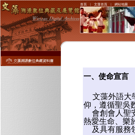
首頁
|
文藻首頁
|
網站地圖
一、使命宣言
文藻外語大
仰，遵循聖吳
會創會人聖安
熱愛生命、樂
及具有服務領