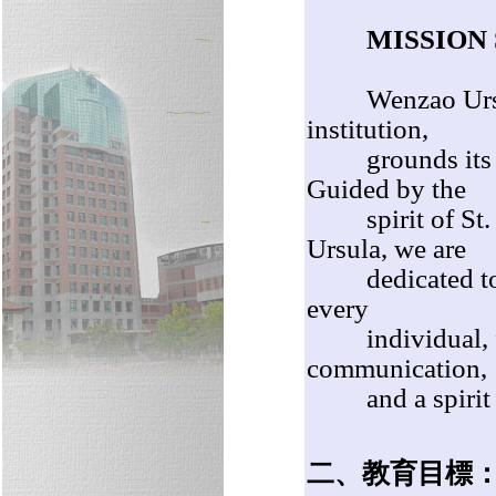
MISSION
Wenzao Ursulin
institution,
grounds its edu
Guided by the
spirit of St. An
Ursula, we are
dedicated to ho
every
individual, fos
communication,
and a spirit of
二、教育目標