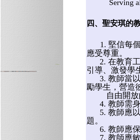
Serving all f
四、聖安琪的
1. 堅信
應受尊重。
2. 在教育
引導、激發學
3. 教師當
勵學生，營造
自由開放的
4. 教師需
5. 教師應
題。
6. 教師應
7. 教師應