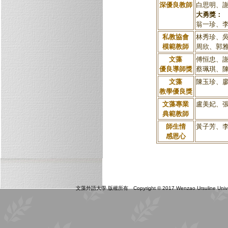
深優良教師
白思明、
大勇獎：
翁一珍、
私教協會
林秀珍、
模範教師
周欣、郭
文藻
傅恒忠、
優良導師獎
蔡珮琪、
文藻
陳玉珍、
教學優良獎
文藻專業
盧美妃、
典範
教師
師生情
黃子芳、
感恩心
文藻外語大學 版權所有 Copyright © 2017 Wenzao Ursuline Universit