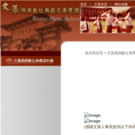
首頁
|
文藻首頁
|
網站地圖
校史館首頁
>
文藻溯源數位展
(感謝文藻人事室提供以下內