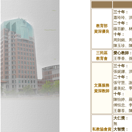
三十年：
蕭玲玲、
二十年：
教育部
薩百齡、
資深優良
十年：
周則銘、
陳玉珍、
三民區
愛心教師
教育會
王季香、
三十年：
張妮娜、
二十年：
張守慧、
文藻服務
盧美妃、
資深教師
十年：
陳怡婷、
傅恒忠、
王馨苓、
大仁獎：
無
私教協會資
大智獎：