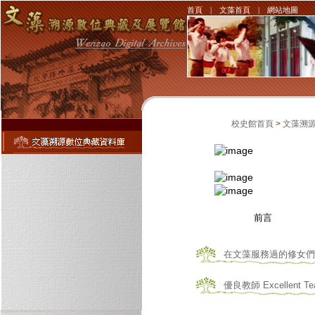
首頁
|
文藻首頁
|
網站地圖
校史館首頁
>
文藻溯
前言
在文藻服務過的修女們 Sist
優良教師 Excellent Te