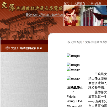
首頁
|
文藻首頁
|
網站地圖
校史館首頁
>
文藻溯源數位展
111
王曉風女士，
聘出任文藻校
修會派遣加入
‧王曉風修女
理校長等職。
Sr.
斐德修女幼
Fidelis
教育為其一生
Wang, OSU
──以慈母的
自由將事功還
nd
th
2
and 4