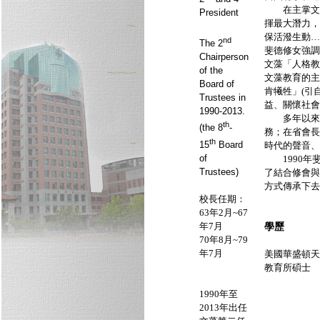
在主掌文藻
President
揮最大潛力，
保活潑生動…
nd
The 2
斐德修女強調
Chairperson
文藻「人格教
of the
文藻教育的主
Board of
肯犧牲」(引
Trustees in
益、關懷社會
1990-2013.
多年以來，
th
(the 8
-
務；在省會長
th
15
Board
時代的聲音、
of
1990年斐
Trustees)
了結合修會與
方式傳承下去
校長任期：
63年2
月
~67
年7月
學歷
70年8
月
~79
年7月
美國華盛頓天
教育所碩士
1990年至
2013年出任